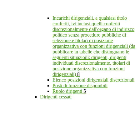
Incarichi dirigenziali, a qualsiasi titolo
conferiti, ivi inclusi quelli conferiti
discrezionalmente dall'organo di indirizzo
politico senza procedure pubbliche di
selezione e titolari di posizione
organizzativa con funzioni dirigenziali (da
pubblicare in tabelle che distinguano le
seguenti situazioni: dirigenti, dirigenti
individuati discrezionalmente, titolari di
posizione organizzativa con funzioni
dirigenziali)
8
Elenco posizioni dirigenziali discrezionali
Posti di funzione disponibili
Ruolo dirigenti
5
Dirigenti cessati