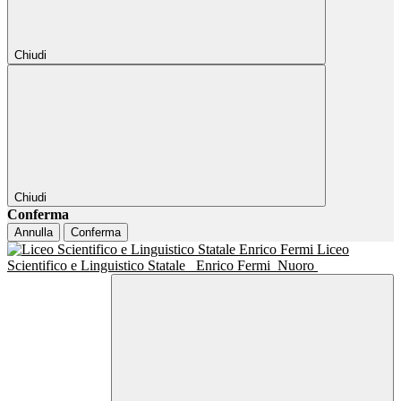
Chiudi
Chiudi
Conferma
Annulla
Conferma
Liceo
Scientifico e Linguistico Statale
Enrico Fermi
Nuoro