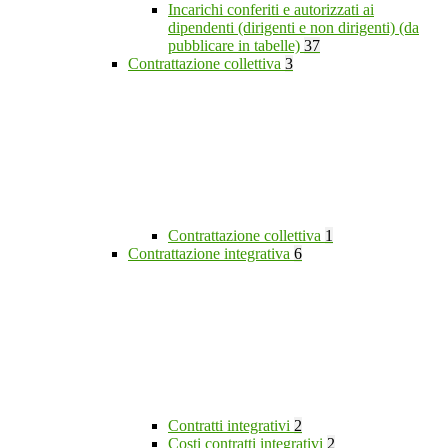
Incarichi conferiti e autorizzati ai
dipendenti (dirigenti e non dirigenti) (da
pubblicare in tabelle)
37
Contrattazione collettiva
3
Contrattazione collettiva
1
Contrattazione integrativa
6
Contratti integrativi
2
Costi contratti integrativi
2