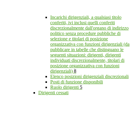
Incarichi dirigenziali, a qualsiasi titolo
conferiti, ivi inclusi quelli conferiti
discrezionalmente dall'organo di indirizzo
politico senza procedure pubbliche di
selezione e titolari di posizione
organizzativa con funzioni dirigenziali (da
pubblicare in tabelle che distinguano le
seguenti situazioni: dirigenti, dirigenti
individuati discrezionalmente, titolari di
posizione organizzativa con funzioni
dirigenziali)
8
Elenco posizioni dirigenziali discrezionali
Posti di funzione disponibili
Ruolo dirigenti
5
Dirigenti cessati