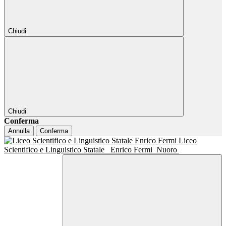
Chiudi
Chiudi
Conferma
Annulla
Conferma
Liceo
Scientifico e Linguistico Statale
Enrico Fermi
Nuoro