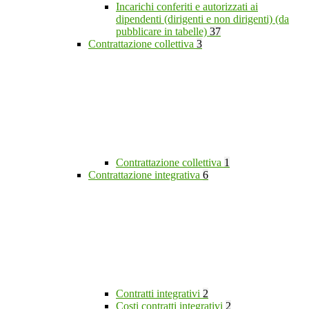
Incarichi conferiti e autorizzati ai
dipendenti (dirigenti e non dirigenti) (da
pubblicare in tabelle)
37
Contrattazione collettiva
3
Contrattazione collettiva
1
Contrattazione integrativa
6
Contratti integrativi
2
Costi contratti integrativi
2