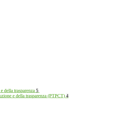
 e della trasparenza
5
rruzione e della trasparenza (PTPCT)
4