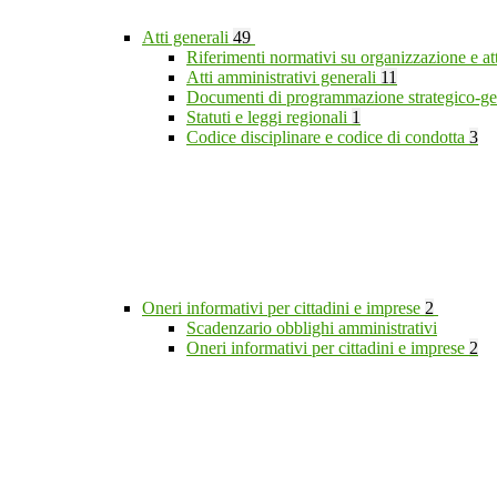
Atti generali
49
Riferimenti normativi su organizzazione e at
Atti amministrativi generali
11
Documenti di programmazione strategico-ge
Statuti e leggi regionali
1
Codice disciplinare e codice di condotta
3
Oneri informativi per cittadini e imprese
2
Scadenzario obblighi amministrativi
Oneri informativi per cittadini e imprese
2