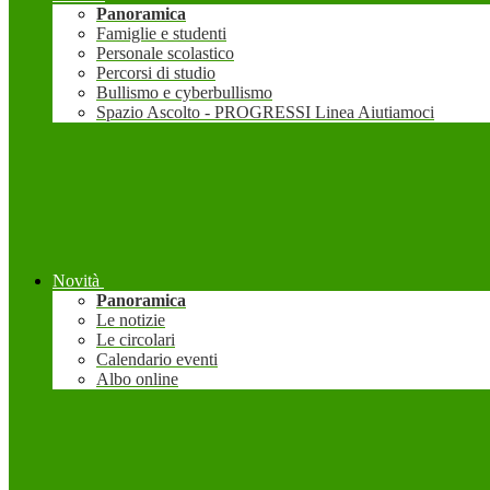
Panoramica
Famiglie e studenti
Personale scolastico
Percorsi di studio
Bullismo e cyberbullismo
Spazio Ascolto - PROGRESSI Linea Aiutiamoci
Novità
Panoramica
Le notizie
Le circolari
Calendario eventi
Albo online