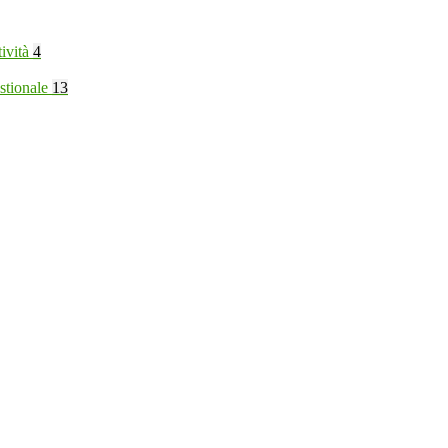
tività
4
stionale
13