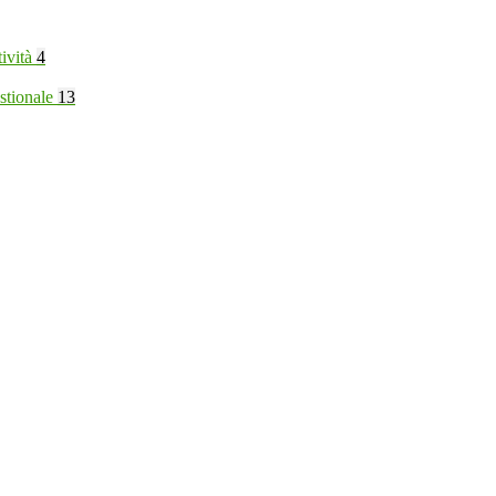
tività
4
stionale
13