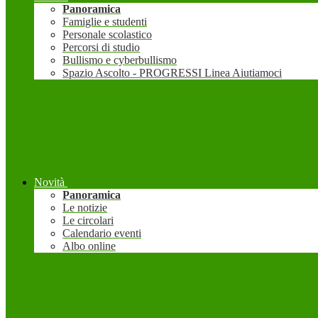
Panoramica
Famiglie e studenti
Personale scolastico
Percorsi di studio
Bullismo e cyberbullismo
Spazio Ascolto - PROGRESSI Linea Aiutiamoci
Novità
Panoramica
Le notizie
Le circolari
Calendario eventi
Albo online