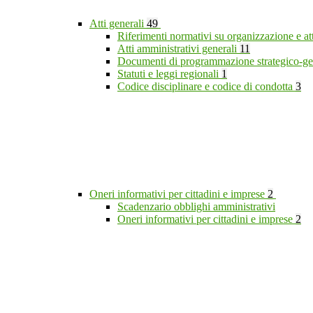
Atti generali
49
Riferimenti normativi su organizzazione e at
Atti amministrativi generali
11
Documenti di programmazione strategico-ge
Statuti e leggi regionali
1
Codice disciplinare e codice di condotta
3
Oneri informativi per cittadini e imprese
2
Scadenzario obblighi amministrativi
Oneri informativi per cittadini e imprese
2