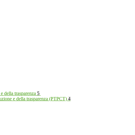
 e della trasparenza
5
rruzione e della trasparenza (PTPCT)
4