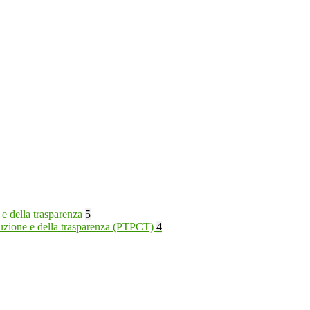
 e della trasparenza
5
rruzione e della trasparenza (PTPCT)
4