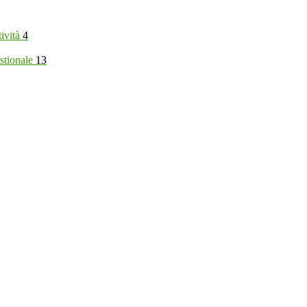
tività
4
stionale
13