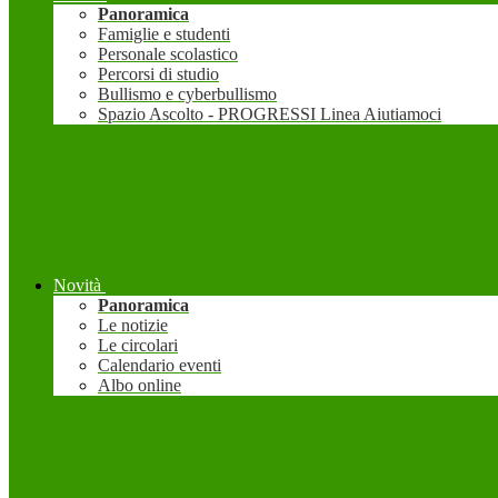
Panoramica
Famiglie e studenti
Personale scolastico
Percorsi di studio
Bullismo e cyberbullismo
Spazio Ascolto - PROGRESSI Linea Aiutiamoci
Novità
Panoramica
Le notizie
Le circolari
Calendario eventi
Albo online