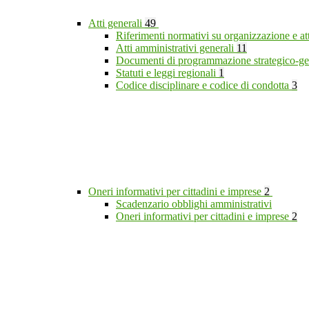
Atti generali
49
Riferimenti normativi su organizzazione e at
Atti amministrativi generali
11
Documenti di programmazione strategico-ge
Statuti e leggi regionali
1
Codice disciplinare e codice di condotta
3
Oneri informativi per cittadini e imprese
2
Scadenzario obblighi amministrativi
Oneri informativi per cittadini e imprese
2