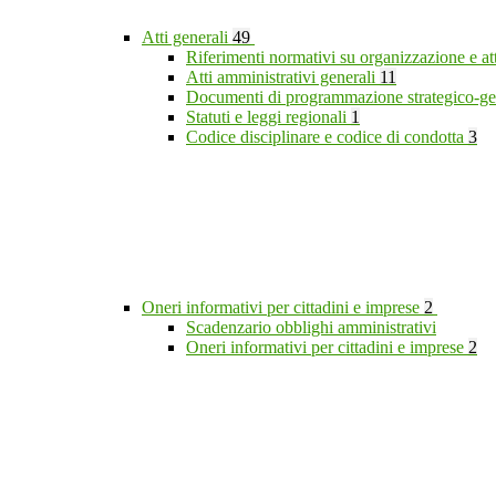
Atti generali
49
Riferimenti normativi su organizzazione e at
Atti amministrativi generali
11
Documenti di programmazione strategico-ge
Statuti e leggi regionali
1
Codice disciplinare e codice di condotta
3
Oneri informativi per cittadini e imprese
2
Scadenzario obblighi amministrativi
Oneri informativi per cittadini e imprese
2