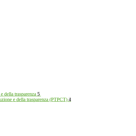
 e della trasparenza
5
rruzione e della trasparenza (PTPCT)
4