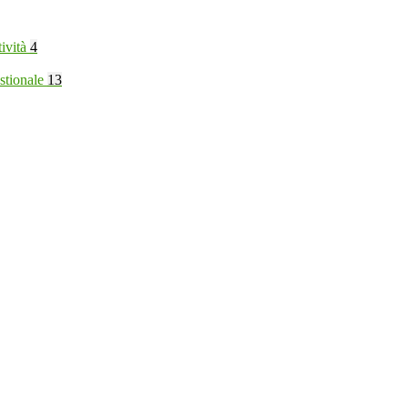
tività
4
stionale
13