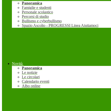
Panoramica
Famiglie e studenti
Personale scolastico
Percorsi di studio
Bullismo e cyberbullismo
Spazio Ascolto - PROGRESSI Linea Aiutiamoci
Novità
Panoramica
Le notizie
Le circolari
Calendario eventi
Albo online